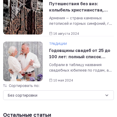
Путешествия без виз:
колыбель христианства,
Ноев ковчег и древние
Армения — страна каменных
хачкары — загадочная
летописей и горных симфоний, где
Армения
древность шепчет сквозь века, а
16 августа 2024
виноградники рождают нектар
богов.
ТРАДИЦИИ
Годовщины свадеб от 25 до
100 лет: полный список
юбилеев, их названия и
Собрали в таблицу названия
особенности
свадебных юбилеев по годам, а
также: приметы, обычаи и идеи
10 мая 2024
для подарков.
Сортировать по:
Остальные статьи