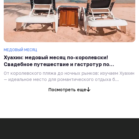
МЕДОВЫЙ МЕСЯЦ
Хуахин: медовый месяц по-королевски!
Свадебное путешествие и гастротур по
Таиланду
От королевского пляжа до ночных рынков: изучаем Хуахин
— идеальное место для романтического отдыха б...
Посмотреть еще