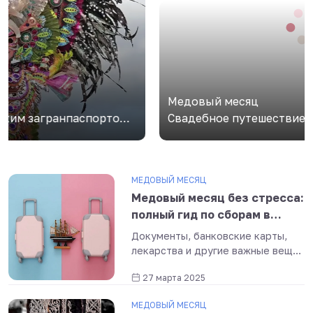
Медовый месяц
Свадебное путешествие: топ-10 мест, куда
полететь в медовый месяц
МЕДОВЫЙ МЕСЯЦ
Медовый месяц без стресса:
полный гид по сборам в
свадебное путешествие
Документы, банковские карты,
лекарства и другие важные вещи,
которые стоит взять с собой в
27 марта 2025
свадебное путешествие.
МЕДОВЫЙ МЕСЯЦ