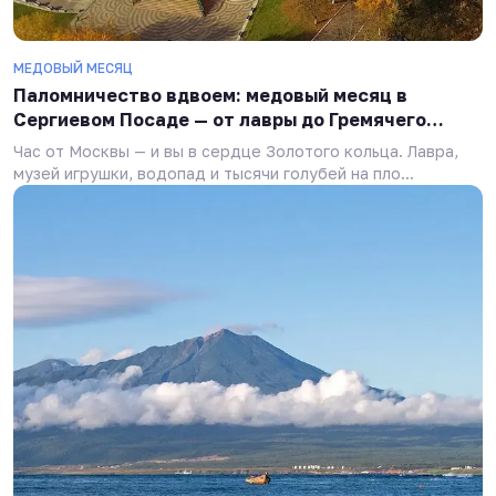
МЕДОВЫЙ МЕСЯЦ
Паломничество вдвоем: медовый месяц в
Сергиевом Посаде — от лавры до Гремячего
ключа
Час от Москвы — и вы в сердце Золотого кольца. Лавра,
музей игрушки, водопад и тысячи голубей на пло...