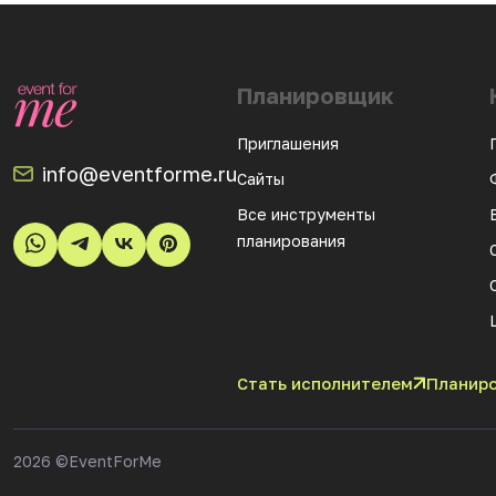
Планировщик
Приглашения
info@eventforme.ru
Сайты
Все инструменты
планирования
Стать исполнителем
Планиро
2026
©EventForMe