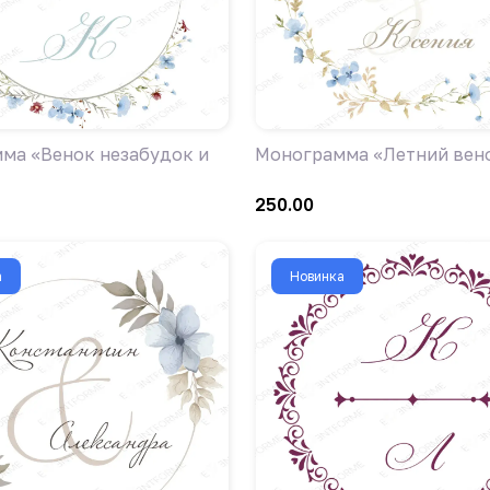
ма «Венок незабудок и
Монограмма «Летний вен
250.00
а
Новинка