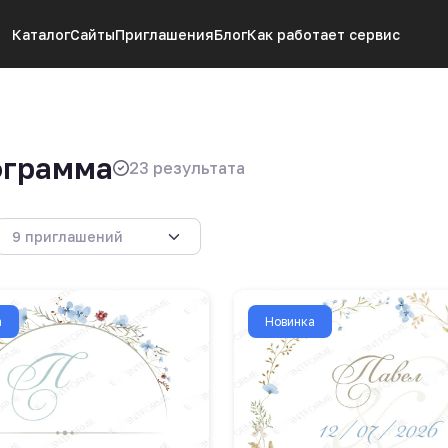
Каталог
Сайты
Приглашения
Блог
Как работает сервис
ограмма
23 результата
а
Новинка