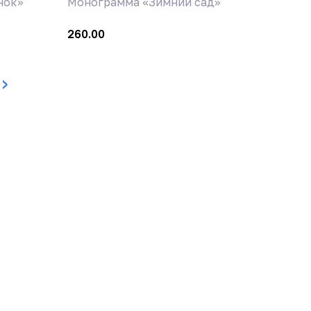
нок»
Монограмма «Зимний сад»
260.00
ext
›