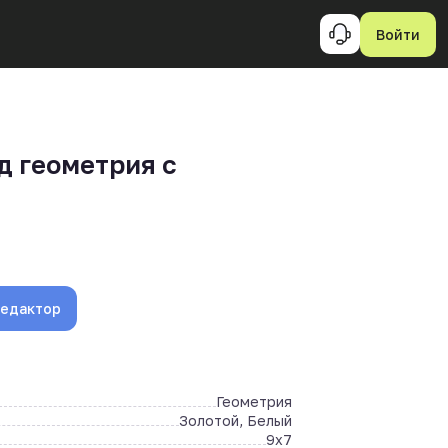
Войти
д геометрия с
и
редактор
Геометрия
Золотой, Белый
9x7