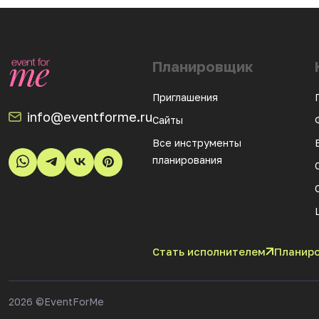
Планировщик
Приглашения
info@eventforme.ru
Сайты
Все инструменты
планирования
Стать исполнителем
Планиро
2026
©EventForMe