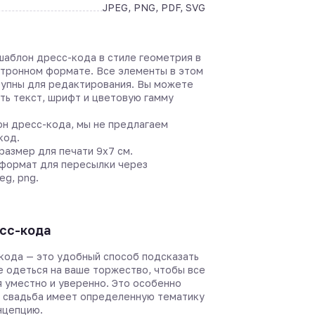
JPEG, PNG, PDF, SVG
аблон дресс-кода в стиле геометрия в
ктронном формате. Все элементы в этом
упны для редактирования. Вы можете
ть текст, шрифт и цветовую гамму
он дресс-кода, мы не предлагаем
код.
азмер для печати 9х7 см.
формат для пересылки через
eg, png.
сс-кода
кода — это удобный способ подсказать
е одеться на ваше торжество, чтобы все
я уместно и уверенно. Это особенно
а свадьба имеет определенную тематику
нцепцию.