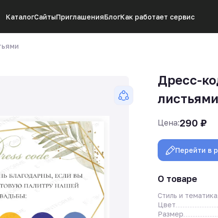
Каталог
Сайты
Приглашения
Блог
Как работает сервис
тьями
Дресс-ко
листьям
290
₽
Цена:
Перейти в 
О товаре
Стиль и тематика
Цвет
Размер