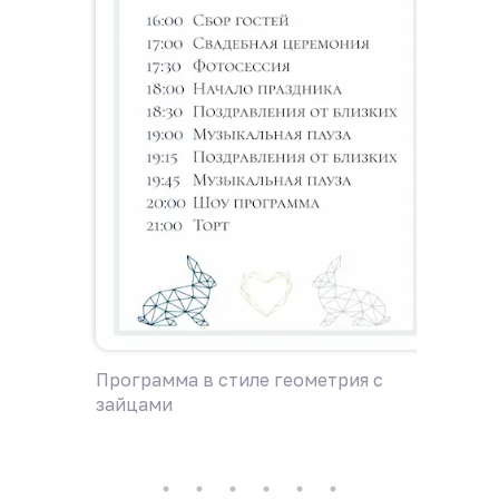
Программа в стиле геометрия с
Приглаш
зайцами
зайцам