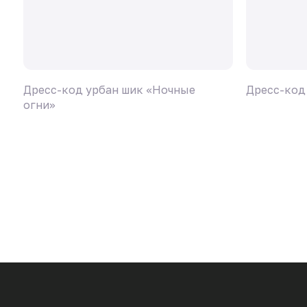
Дресс-код урбан шик «Ночные
Дресс-код
огни»