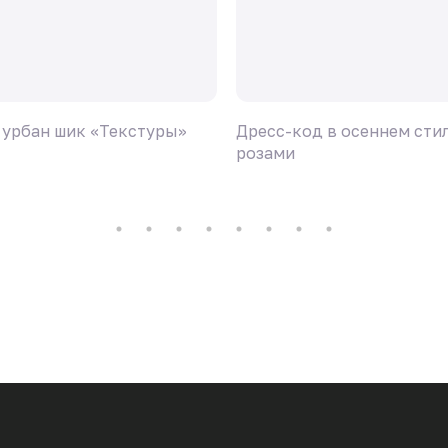
 урбан шик «Текстуры»
Дресс-код в осеннем стил
розами