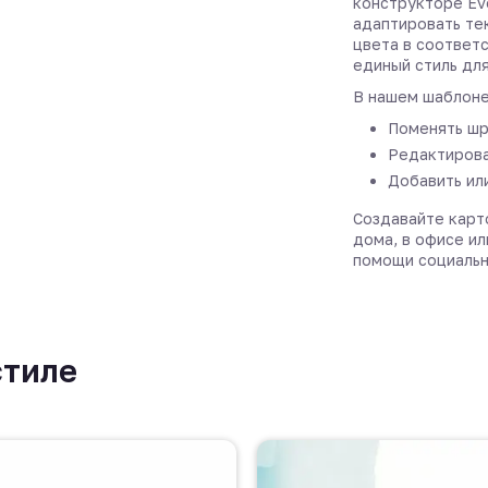
конструкторе Ev
адаптировать те
цвета в соответ
единый стиль дл
В нашем шаблоне
Поменять шр
Редактирова
Добавить ил
Создавайте карт
дома, в офисе ил
помощи социальн
стиле