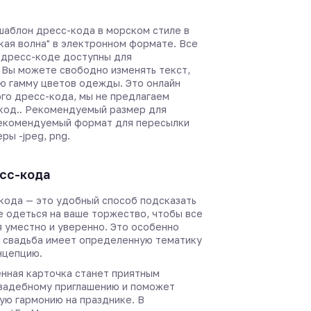
аблон дресс-кода в морском стиле в
кая волна" в электронном формате. Все
 дресс-коде доступны для
 Вы можете свободно изменять текст,
ю гамму цветов одежды. Это онлайн
го дресс-кода, мы не предлагаем
код.. Рекомендуемый размер для
Рекомендуемый формат для пересылки
ры -jpeg, png.
сс-кода
кода — это удобный способ подсказать
е одеться на ваше торжество, чтобы все
я уместно и уверенно. Это особенно
а свадьба имеет определенную тематику
нцепцию.
нная карточка станет приятным
вадебному приглашению и поможет
ую гармонию на празднике. В