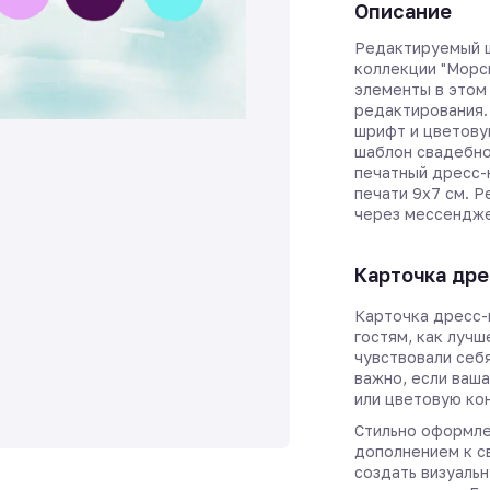
Описание
Редактируемый ш
коллекции "Морс
элементы в этом
редактирования.
шрифт и цветову
шаблон свадебно
печатный дресс-
печати 9х7 см. 
через мессендже
Карточка дре
Карточка дресс-
гостям, как лучш
чувствовали себ
важно, если ваш
или цветовую ко
Стильно оформле
дополнением к с
создать визуальн