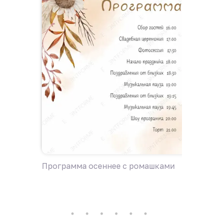
Программа осеннее с ромашками
Пригла