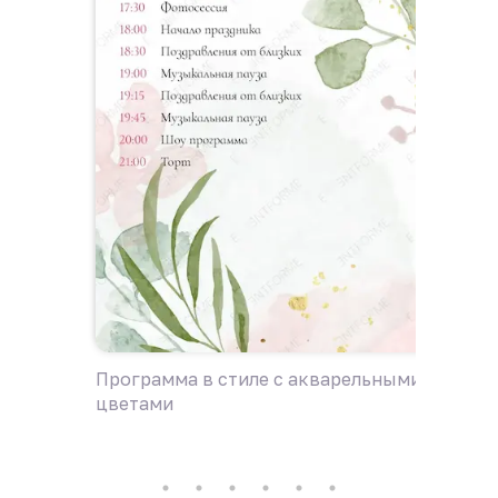
Программа в стиле с акварельными
Пригла
цветами
цветам