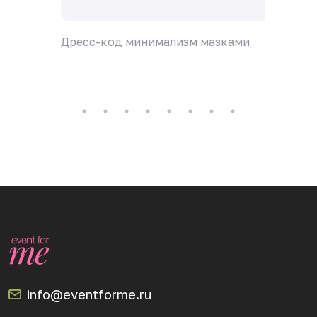
Дресс-код минимализм мазками
Дресс-
info@eventforme.ru