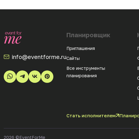
Планировщик
Приглашения
info@eventforme.ru
Сайты
Все инструменты
планирования
Стать исполнителем
Планиро
2026
©EventForMe