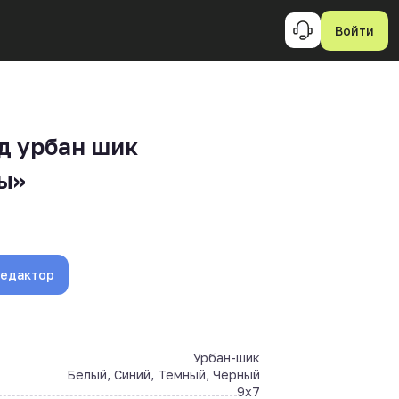
Войти
д урбан шик
ы»
редактор
Урбан-шик
Белый, Синий, Темный, Чёрный
9x7