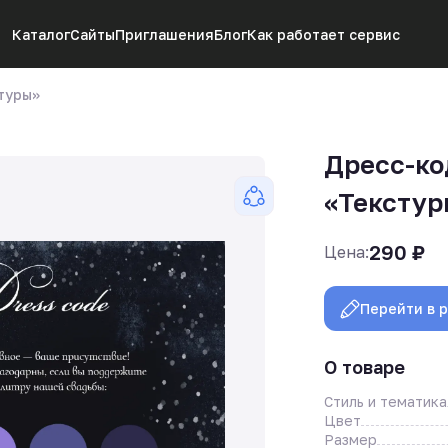
Каталог
Сайты
Приглашения
Блог
Как работает сервис
туры»
Дресс-ко
«Текстур
290
₽
Цена:
Перейти в 
О товаре
Стиль и тематика
Цвет
Размер