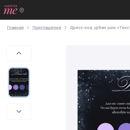
Главная
Приглашения
Дресс-код урбан шик «Текс