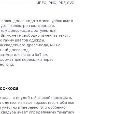
JPEG, PNG, PDF, SVG
аблон дресс-кода в стиле урбан шик в
туры" в электронном формате.
этом дресс-коде доступны для
 Вы можете свободно изменять текст,
ю гамму цветов одежды.
он свадебного дресс-кода, мы не
тный дресс-код..
азмер для печати 9х7 см.
формат для пересылки через
eg, png.
сс-кода
кода — это удобный способ подсказать
е одеться на ваше торжество, чтобы все
я уместно и уверенно. Это особенно
а свадьба имеет определенную тематику