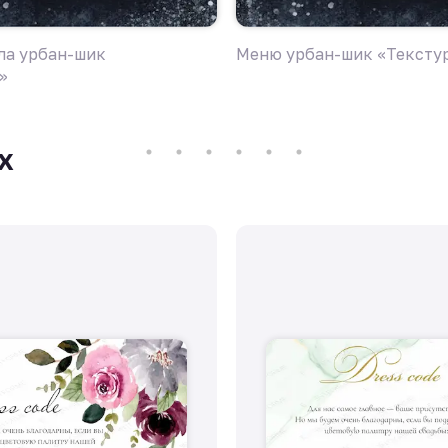
ла урбан-шик
Меню урбан-шик «Тексту
»
х