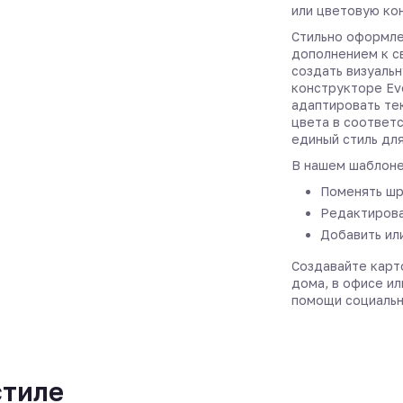
или цветовую ко
Стильно оформле
дополнением к с
создать визуальн
конструкторе Ev
адаптировать те
цвета в соответ
единый стиль дл
В нашем шаблоне
Поменять шр
Редактирова
Добавить ил
Создавайте карт
дома, в офисе ил
помощи социальн
стиле