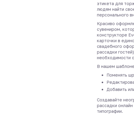
этикета для тор
людям найти сво
персонального в
Красиво оформле
сувениром, котор
конструкторе Ev
карточки в един
свадебного офор
рассадки гостей)
необходимости о
В нашем шаблоне
Поменять шр
Редактирова
Добавить ил
Создавайте неог
рассадки онлайн 
типографии.