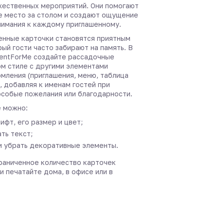
жественных мероприятий. Они помогают
е место за столом и создают ощущение
нимания к каждому приглашенному.
нные карточки становятся приятным
ый гости часто забирают на память. В
entForMe создайте рассадочные
ом стиле с другими элементами
мления (приглашения, меню, таблица
, добавляя к именам гостей при
собые пожелания или благодарности.
 можно:
ифт, его размер и цвет;
ть текст;
и убрать декоративные элементы.
раниченное количество карточек
и печатайте дома, в офисе или в