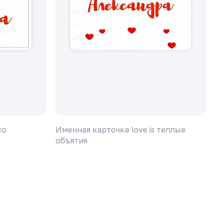
со
Именная карточка love is теплые
И
объятия
л