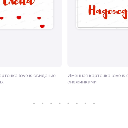
рточка love is свидание
Именная карточка love is 
ых
снежинками