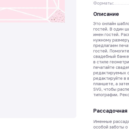
Форматы:
Описание
Это онлайн шабл
гостей. В один 
имен гостей. Ра
нужному размеру
предлагаем печа
гостей. Помогите
свадебный банке
в стиле геометри
печатайте сваде
редактируемых с
редактируйте в 
планшете, а зате
SVG, чтобы расп
типографии. Рек
Рассадочная 
Именные рассадо
особой заботы о