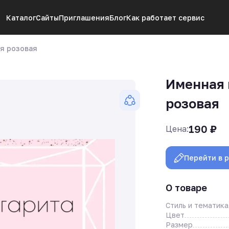
Каталог
Сайты
Приглашения
Блог
Как работает сервис
я розовая
Именная 
розовая
190
₽
Цена:
Перейти в 
О товаре
Стиль и тематика
Цвет
Размер