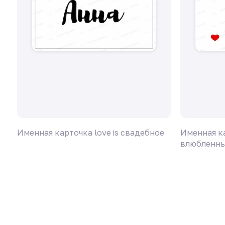
Именная карточка love is свадебное
Именная ка
влюбленн