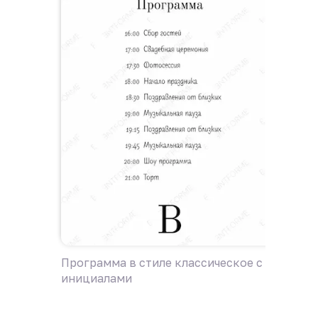
Программа в стиле классическое с
Пригла
инициалами
с иниц