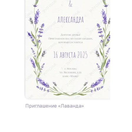
Приглашение «Лаванда»
Пригла
поле ц