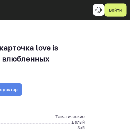
Войти
арточка love is
е влюбленных
редактор
Тематические
Белый
8x5