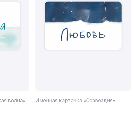
ая волна»
Именная карточка «Созвездия»
И
з