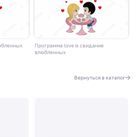
любленных
Программа love is свидание
Д
влюбленных
Вернуться в каталог