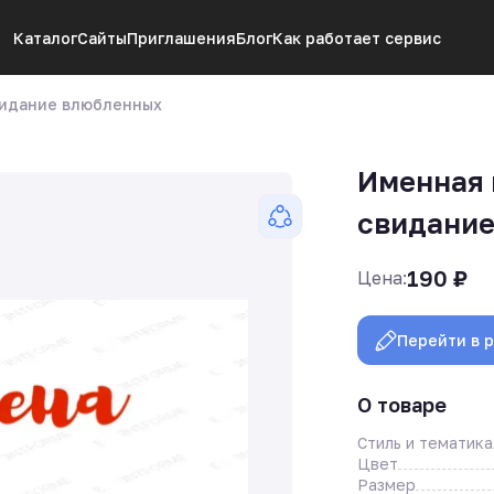
Каталог
Сайты
Приглашения
Блог
Как работает сервис
свидание влюбленных
Именная к
свидани
190
₽
Цена:
Перейти в 
О товаре
Стиль и тематика
Цвет
Размер