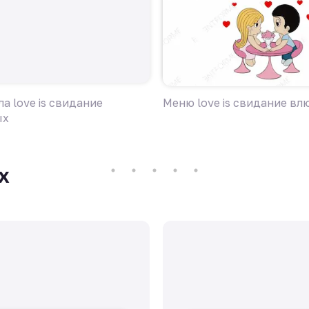
а love is свидание
Меню love is свидание в
ых
х