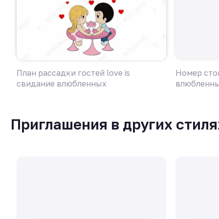
План рассадки гостей love is
Номер стол
свидание влюбленных
влюбленн
Приглашения в других стиля