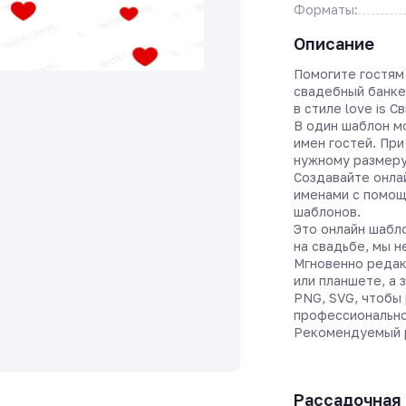
Форматы:
Описание
Помогите гостям
свадебный банке
в стиле love is 
В один шаблон м
имен гостей. При
нужному размеру
Создавайте онла
именами с помо
шаблонов.
Это онлайн шабл
на свадьбе, мы 
Мгновенно редак
или планшете, а 
PNG, SVG, чтобы 
профессионально
Рекомендуемый р
Рассадочная 