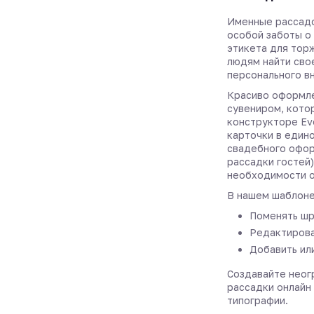
Именные рассадо
особой заботы о
этикета для тор
людям найти сво
персонального в
Красиво оформле
сувениром, котор
конструкторе Ev
карточки в един
свадебного офор
рассадки гостей)
необходимости о
В нашем шаблоне
Поменять шр
Редактирова
Добавить ил
Создавайте неог
рассадки онлайн 
типографии.