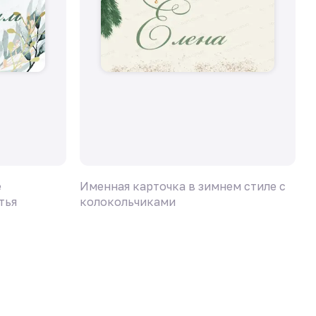
е
Именная карточка в зимнем стиле с
И
тья
колокольчиками