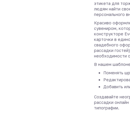
этикета для тор
людям найти сво
персонального в
Красиво оформле
сувениром, котор
конструкторе Ev
карточки в един
свадебного офор
рассадки гостей)
необходимости о
В нашем шаблоне
Поменять шр
Редактирова
Добавить ил
Создавайте неог
рассадки онлайн 
типографии.