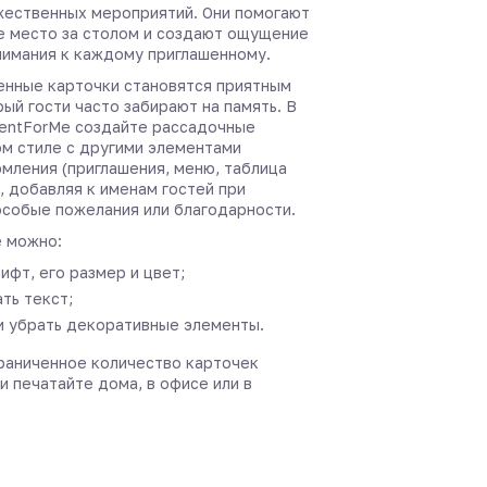
жественных мероприятий. Они помогают
е место за столом и создают ощущение
нимания к каждому приглашенному.
нные карточки становятся приятным
ый гости часто забирают на память. В
entForMe создайте рассадочные
ом стиле с другими элементами
мления (приглашения, меню, таблица
, добавляя к именам гостей при
собые пожелания или благодарности.
 можно:
ифт, его размер и цвет;
ть текст;
и убрать декоративные элементы.
раниченное количество карточек
и печатайте дома, в офисе или в