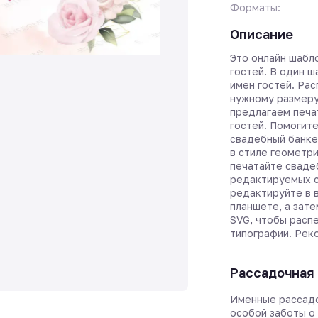
Форматы:
Описание
Это онлайн шабл
гостей. В один 
имен гостей. Ра
нужному размеру
предлагаем печа
гостей. Помогите
свадебный банке
в стиле геометри
печатайте сваде
редактируемых с
редактируйте в 
планшете, а зате
SVG, чтобы расп
типографии. Рек
Рассадочная 
Именные рассадо
особой заботы о