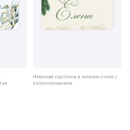
е
Именная карточка в зимнем стиле с
И
тья
колокольчиками