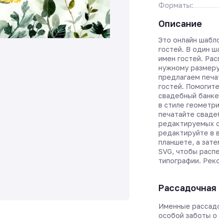
Форматы:
Описание
Это онлайн шабл
гостей. В один 
имен гостей. Ра
нужному размеру
предлагаем печа
гостей. Помогите
свадебный банке
в стиле геометри
печатайте сваде
редактируемых с
редактируйте в 
планшете, а зате
SVG, чтобы расп
типографии. Рек
Рассадочная 
Именные рассадо
особой заботы о