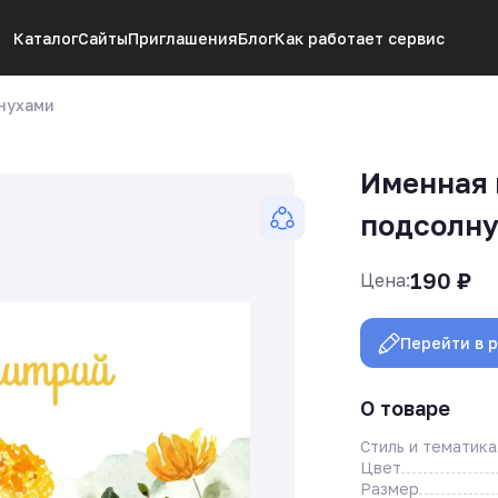
Каталог
Сайты
Приглашения
Блог
Как работает сервис
нухами
Именная 
подсолн
190
₽
Цена:
Перейти в 
О товаре
Стиль и тематика
Цвет
Размер