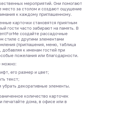
жественных мероприятий. Они помогают
е место за столом и создают ощущение
нимания к каждому приглашенному.
нные карточки становятся приятным
ый гости часто забирают на память. В
entForMe создайте рассадочные
ом стиле с другими элементами
мления (приглашения, меню, таблица
, добавляя к именам гостей при
собые пожелания или благодарности.
 можно:
ифт, его размер и цвет;
ть текст;
и убрать декоративные элементы.
раниченное количество карточек
и печатайте дома, в офисе или в