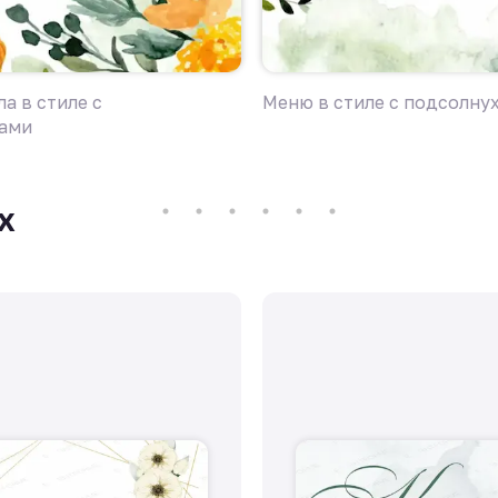
а в стиле с
Меню в стиле с подсолну
ами
х