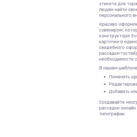
этикета для тор
людям найти сво
персонального в
Красиво оформле
сувениром, котор
конструкторе Ev
карточки в един
свадебного офор
рассадки гостей)
необходимости о
В нашем шаблоне
Поменять шр
Редактирова
Добавить ил
Создавайте неог
рассадки онлайн 
типографии.