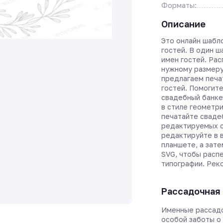
Форматы:
Описание
Это онлайн шабл
гостей. В один 
имен гостей. Ра
нужному размеру
предлагаем печа
гостей. Помогите
свадебный банке
в стиле геометри
печатайте сваде
редактируемых с
редактируйте в 
планшете, а зате
SVG, чтобы расп
типографии. Рек
Рассадочная 
Именные рассадо
особой заботы о