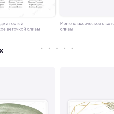
адки гостей
Меню классическое с вет
кое веточкой оливы
оливы
х