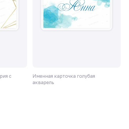
рия с
Именная карточка голубая
И
акварель
л