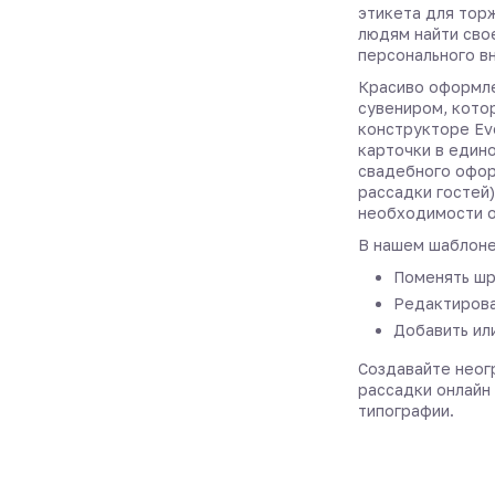
этикета для тор
людям найти сво
персонального в
Красиво оформле
сувениром, котор
конструкторе Ev
карточки в един
свадебного офор
рассадки гостей)
необходимости о
В нашем шаблоне
Поменять шр
Редактирова
Добавить ил
Создавайте неог
рассадки онлайн 
типографии.