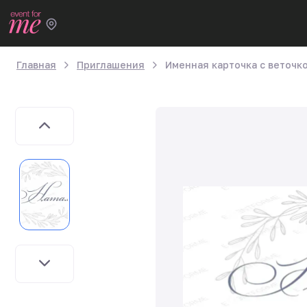
Главная
Приглашения
Именная карточка с веточк