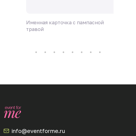
Именная карточка с пампасной
Именна
травой
info@eventforme.ru