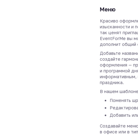
Меню
Красиво оформл
изысканности и 
так ценят пригла
EventForMe вы м
дополнит общий 
Добавьте назван
создайте гармон
оформления — пр
и программой дн
информативным, 
праздника.
В нашем шаблоне
Поменять шр
Редактирова
Добавить ил
Создавайте меню
в офисе или в ти