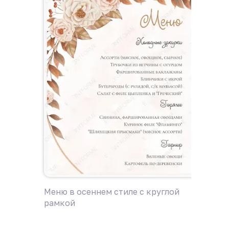
Меню в осеннем стиле с круглой
Меню г
рамкой