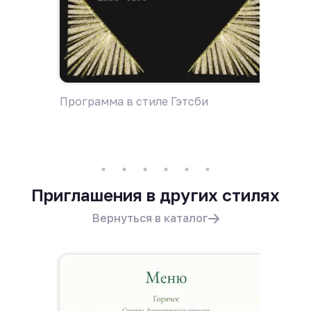
Программа в стиле Гэтсби
Приглаш
Приглашения в других стилях
Вернуться в каталог