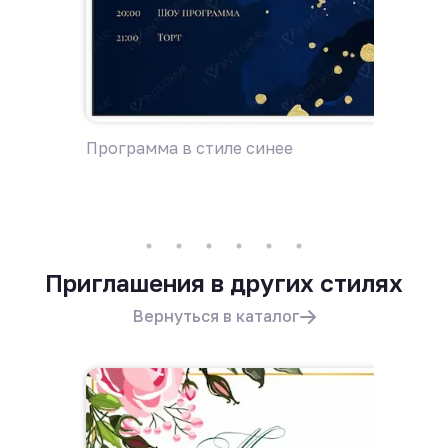
Программа в стиле синее
Пригла
Приглашения в других стилях
Вернуться в каталог