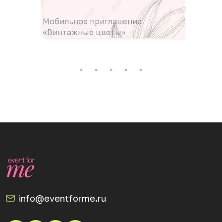
Мобильное приглашение
Мобиль
«Винтажные цветы»
венок»
info@eventforme.ru