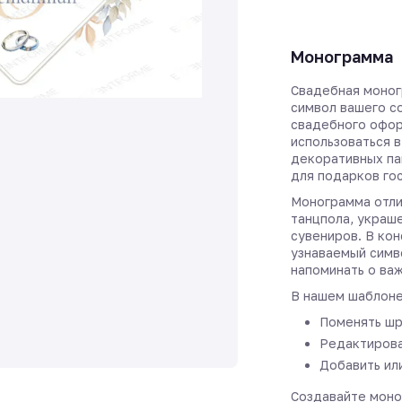
Монограмма
Свадебная моног
символ вашего с
свадебного офор
использоваться в
декоративных па
для подарков го
Монограмма отли
танцпола, украш
сувениров. В ко
узнаваемый симв
напоминать о ва
В нашем шаблоне
Поменять шр
Редактирова
Добавить ил
Создавайте моно