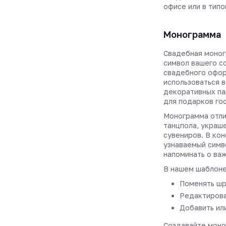
офисе или в типо
Монограмма
Свадебная моног
символ вашего с
свадебного офор
использоваться в
декоративных па
для подарков го
Монограмма отли
танцпола, украш
сувениров. В ко
узнаваемый симв
напоминать о ва
В нашем шаблоне
Поменять шр
Редактирова
Добавить ил
Создавайте моно