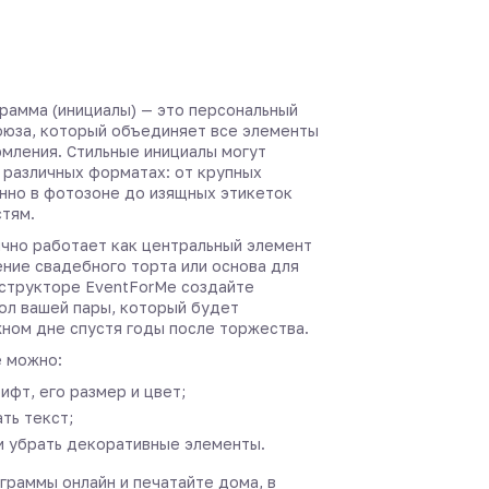
рамма (инициалы) — это персональный
оюза, который объединяет все элементы
мления. Стильные инициалы могут
 различных форматах: от крупных
нно в фотозоне до изящных этикеток
стям.
чно работает как центральный элемент
ение свадебного торта или основа для
нструкторе EventForMe создайте
ол вашей пары, который будет
жном дне спустя годы после торжества.
 можно:
ифт, его размер и цвет;
ть текст;
и убрать декоративные элементы.
граммы онлайн и печатайте дома, в