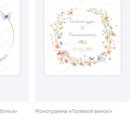
бочки»
Монограмма «Полевой венок»
М
г