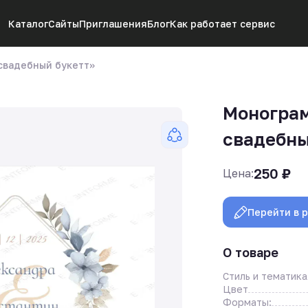
Каталог
Сайты
Приглашения
Блог
Как работает сервис
свадебный букетт»
Моногра
свадебны
250
₽
Цена:
Перейти в 
О товаре
Стиль и тематика
Цвет
Форматы: