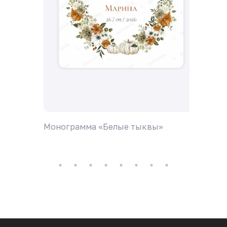
Монограмма «Белые тыквы»
Моногр