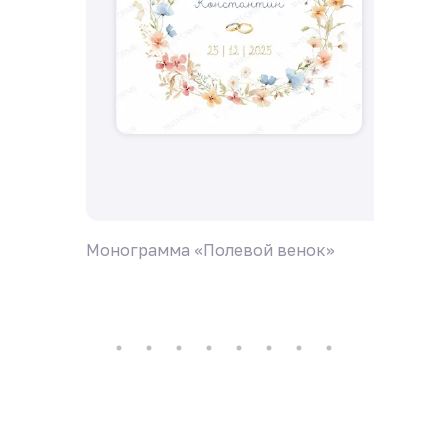
Монограмма «Полевой венок»
Моногр
гвозди