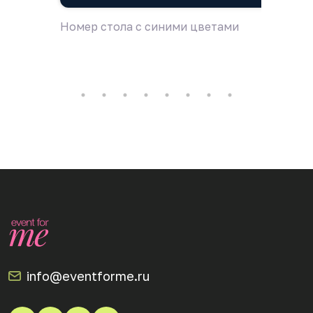
Номер стола с синими цветами
Номер 
info@eventforme.ru