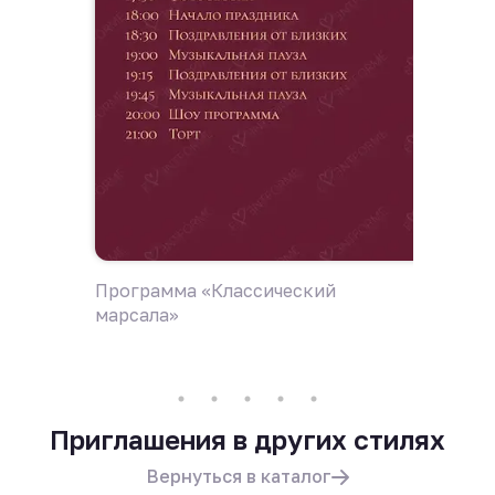
Программа «Классический
Пригла
марсала»
марсал
Приглашения в других стилях
Вернуться в каталог