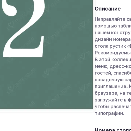
Описание
Направляйте св
помощью табли
нашем констру
дизайн номера
стола рустик «
Рекомендуемый
В этой коллек
меню, дресс-ко
гостей, спасиб
посадочную кар
приглашение. 
браузере, на т
загружайте в ф
чтобы распеча
типографии.
Номера стол