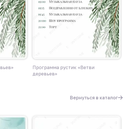
евьев»
Программа рустик «Ветви
П
деревьев»
д
Вернуться в каталог