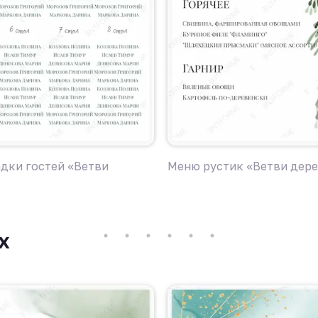
адки гостей «Ветви
Меню рустик «Ветви дер
х