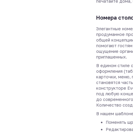
печатайте дома, 
Номера стол
Элегантные номе
продуманное про
общей концепции
помогают гостям
ощущение органи
приглашенных.
В едином стиле 
оформления (таб
карточки, меню,
становятся част
конструкторе Ev
под любую конце
до современного
Количество созд
В нашем шаблоне
Поменять шр
Редактирова