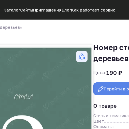
Каталог
Сайты
Приглашения
Блог
Как работает сервис
 деревьев»
Номер ст
деревьев
190
₽
Цена:
Перейти в 
О товаре
Стиль и тематика
Цвет
Форматы: