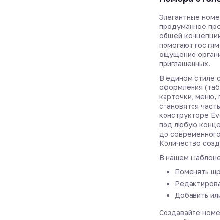
Элегантные номе
продуманное про
общей концепции
помогают гостям
ощущение органи
приглашенных.
В едином стиле 
оформления (таб
карточки, меню,
становятся част
конструкторе Ev
под любую конце
до современного
Количество созд
В нашем шаблоне
Поменять шр
Редактирова
Добавить ил
Создавайте номе