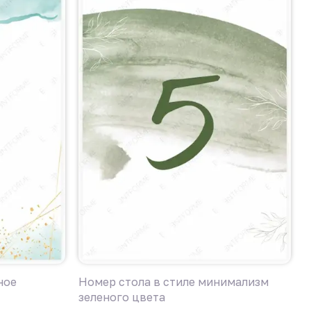
ное
Номер стола в стиле минимализм
Н
зеленого цвета
л