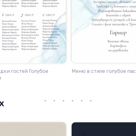
дки гостей Голубое
Меню в стиле голубое па
е
х