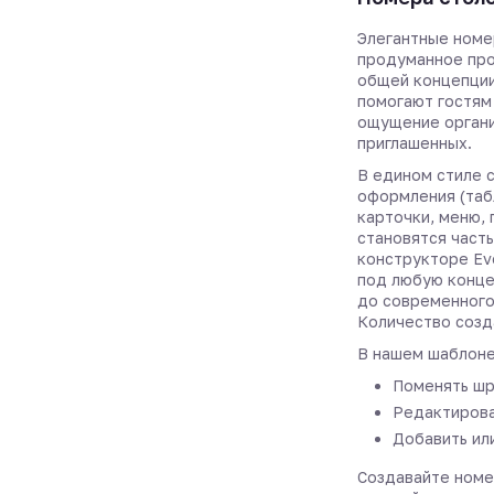
Элегантные номе
продуманное про
общей концепции
помогают гостям
ощущение органи
приглашенных.
В едином стиле 
оформления (таб
карточки, меню,
становятся част
конструкторе Ev
под любую конце
до современного
Количество созд
В нашем шаблоне
Поменять шр
Редактирова
Добавить ил
Создавайте номе