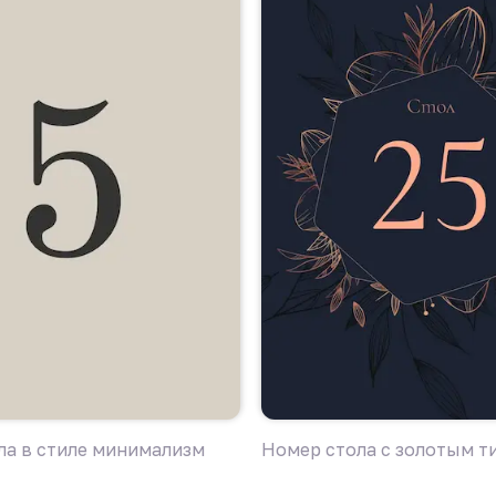
ла в стиле минимализм
Номер стола с золотым т