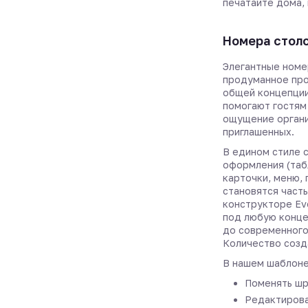
печатайте дома, 
Номера стол
Элегантные номе
продуманное про
общей концепции
помогают гостям
ощущение органи
приглашенных.
В едином стиле 
оформления (таб
карточки, меню,
становятся част
конструкторе Ev
под любую конце
до современного
Количество созд
В нашем шаблоне
Поменять шр
Редактирова