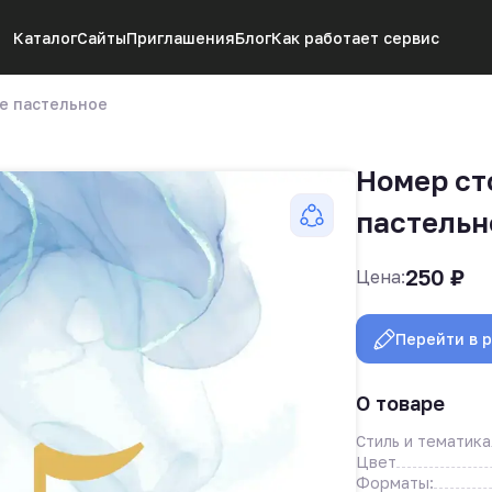
Каталог
Сайты
Приглашения
Блог
Как работает сервис
ое пастельное
Номер ст
пастельн
250
₽
Цена:
Перейти в 
О товаре
Стиль и тематика
Цвет
Форматы: