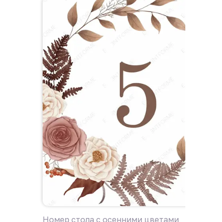
Номер стола с осенними цветами
Номер с