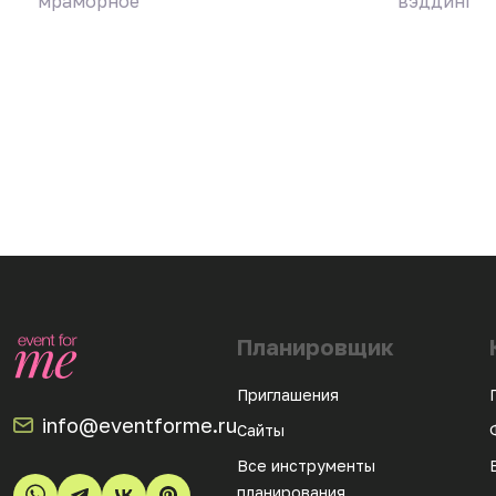
мраморное
вэддинг
Планировщик
Приглашения
info@eventforme.ru
Сайты
Все инструменты
планирования