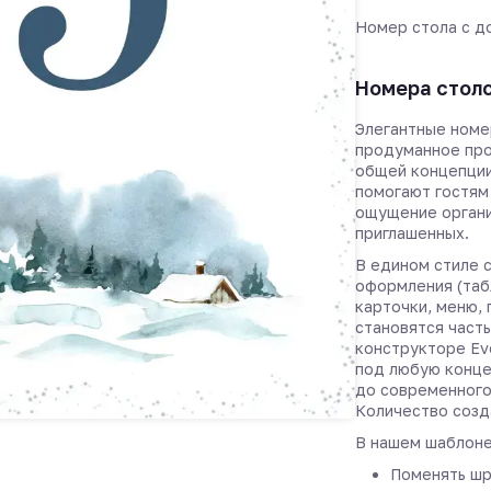
Номер стола с д
Номера стол
Элегантные номе
продуманное про
общей концепции
помогают гостям
ощущение органи
приглашенных.
В едином стиле 
оформления (таб
карточки, меню,
становятся част
конструкторе Ev
под любую конце
до современного
Количество созд
В нашем шаблоне
Поменять шр