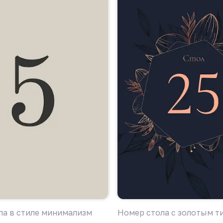
ла в стиле минимализм
Номер стола с золотым т