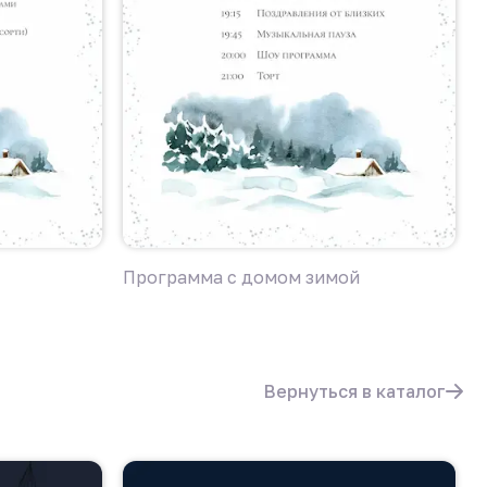
Программа с домом зимой
П
Вернуться в каталог