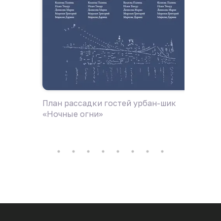
План рассадки гостей урбан-шик
План р
«Ночные огни»
волна»