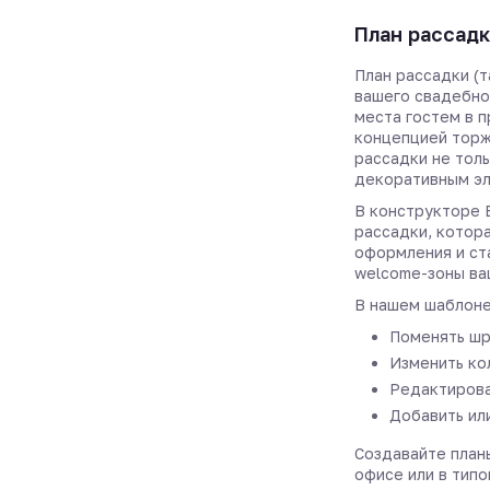
План рассадк
План рассадки (т
вашего свадебно
места гостем в 
концепцией торж
рассадки не толь
декоративным эл
В конструкторе 
рассадки, котор
оформления и ст
welcome-зоны ва
В нашем шаблоне
Поменять шр
Изменить ко
Редактирова
Добавить ил
Создавайте планы
офисе или в типо