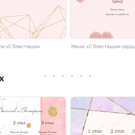
ла «C блестящим
Меню «C блестящим серд
х