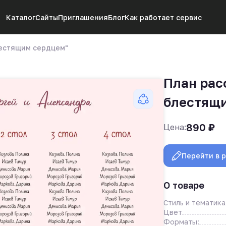
Каталог
Сайты
Приглашения
Блог
Как работает сервис
лестящим сердцем"
План рас
блестящи
890
₽
Цена:
Перейти в 
О товаре
Стиль и тематика
Цвет
Форматы: