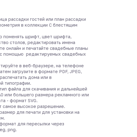
ица рассадки гостей или план рассадки
геометрия в коллекции С блестящим
 поменять шрифт, цвет шрифта,
ство столов, редактировать имена
йте онлайн и печатайте свадебные планы
 с помощью редактируемых свадебных
тируйте в веб-браузере, на телефоне
затем загрузите в формате PDF, JPEG,
распечатать дома или в
й типографии.
ип файла для скачивания и дальнейшей
А0 или большего размера рекламного или
та - формат SVG.
т самое высокое разрешение.
азмер для печати для установки на
см.
формат для пересылки через
eg, png.