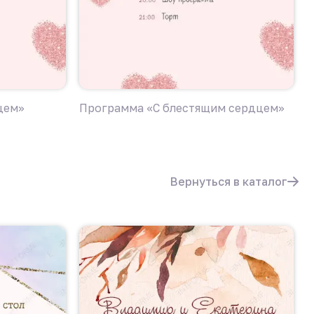
цем»
Программа «C блестящим сердцем»
П
с
Вернуться в каталог