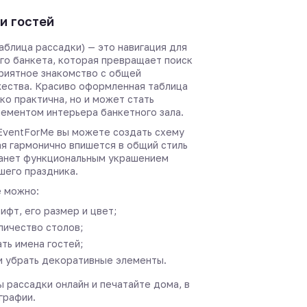
и гостей
аблица рассадки) — это навигация для
го банкета, которая превращает поиск
приятное знакомство с общей
ества. Красиво оформленная таблица
ко практична, но и может стать
ементом интерьера банкетного зала.
EventForMe вы можете создать схему
ая гармонично впишется в общий стиль
анет функциональным украшением
шего праздника.
 можно:
ифт, его размер и цвет;
личество столов;
ть имена гостей;
и убрать декоративные элементы.
 рассадки онлайн и печатайте дома, в
графии.