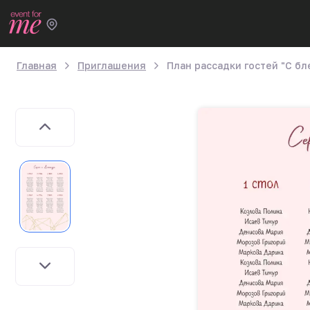
Главная
Приглашения
План рассадки гостей "С б