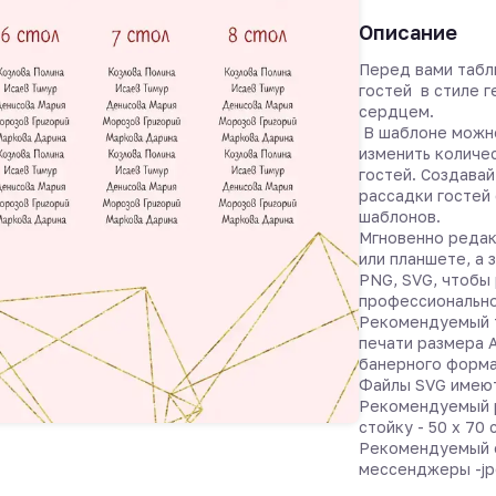
Описание
Перед вами табл
гостей в стиле 
сердцем.
В шаблоне можно
изменить количе
гостей. Создава
рассадки гостей
шаблонов.
Мгновенно редак
или планшете, а 
PNG, SVG, чтобы 
профессионально
Рекомендуемый т
печати размера 
банерного форма
Файлы SVG имею
Рекомендуемый р
стойку - 50 х 70 
Рекомендуемый 
мессенджеры -jp