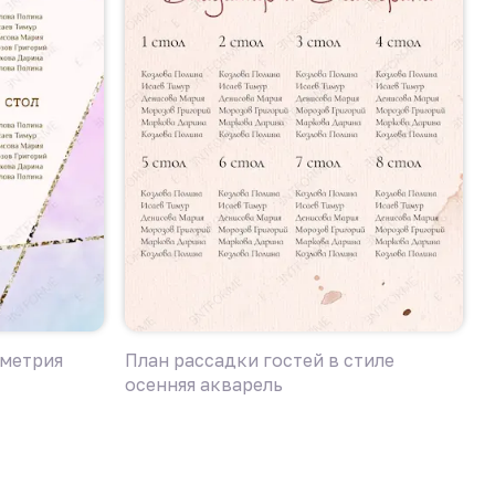
ометрия
План рассадки гостей в стиле
К
осенняя акварель