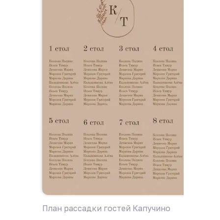
План рассадки гостей Капучино
План р
усадьб