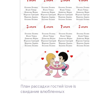
План рассадки гостей love is
План р
свидание влюбленных