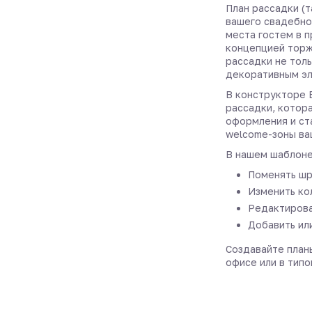
План рассадки (т
вашего свадебно
места гостем в 
концепцией торж
рассадки не толь
декоративным эл
В конструкторе 
рассадки, котор
оформления и ст
welcome-зоны ва
В нашем шаблоне
Поменять шр
Изменить ко
Редактирова
Добавить ил
Создавайте планы
офисе или в типо