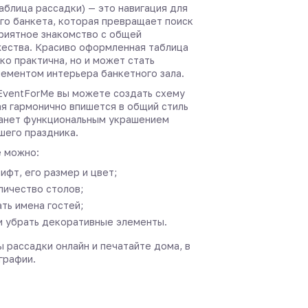
аблица рассадки) — это навигация для
го банкета, которая превращает поиск
приятное знакомство с общей
ества. Красиво оформленная таблица
ко практична, но и может стать
ементом интерьера банкетного зала.
EventForMe вы можете создать схему
ая гармонично впишется в общий стиль
анет функциональным украшением
шего праздника.
 можно:
ифт, его размер и цвет;
личество столов;
ть имена гостей;
и убрать декоративные элементы.
 рассадки онлайн и печатайте дома, в
графии.