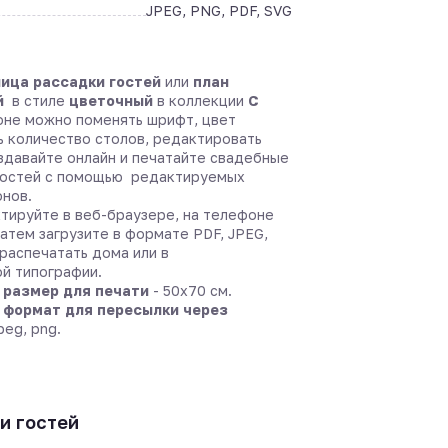
JPEG, PNG, PDF, SVG
ица рассадки гостей
или
план
й
в стиле
цветочный
в коллекции
С
не можно поменять шрифт, цвет
ь количество столов, редактировать
оздавайте онлайн и печатайте свадебные
гостей с помощью редактируемых
онов.
тируйте в веб-браузере, на телефоне
затем загрузите в формате PDF, JPEG,
распечатать дома или в
й типографии.
размер для печати
- 50х70 см.
формат для пересылки через
peg, png.
и гостей