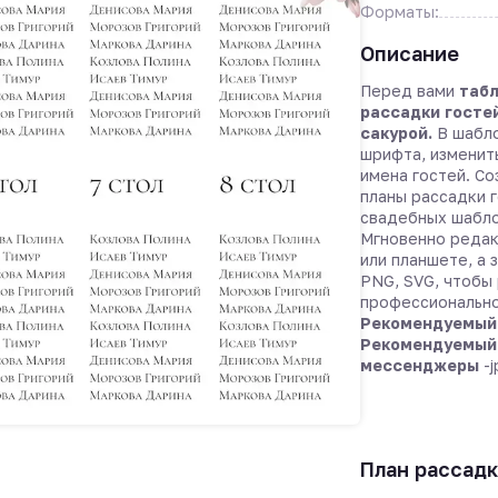
Форматы:
Описание
Перед вами
табл
рассадки госте
сакурой.
В шабло
шрифта, изменит
имена гостей. С
планы рассадки 
свадебных шабл
Мгновенно редак
или планшете, а 
PNG, SVG, чтобы 
профессионально
Рекомендуемый 
Рекомендуемый 
мессенджеры
-j
План рассадк