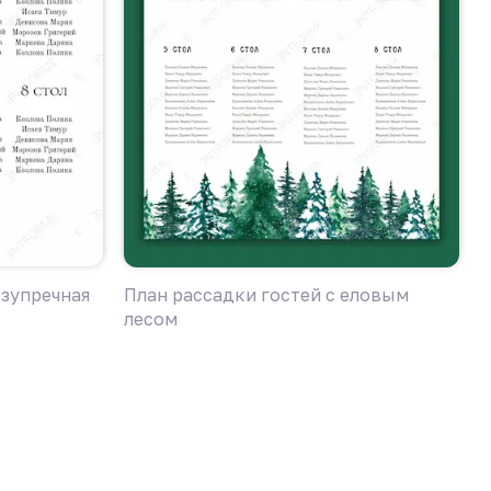
езупречная
План рассадки гостей с еловым
П
лесом
к