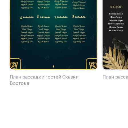
План рассадки гостей Сказки
План расс
Востока