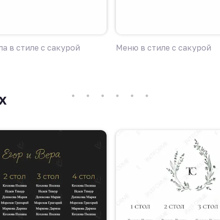
а в стиле с сакурой
Меню в стиле с сакурой
х