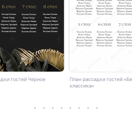
адки гостей Черное
План рассадки гостей «Б
классика»