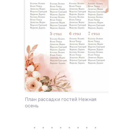
План рассадки гостей Нежная
План р
осень