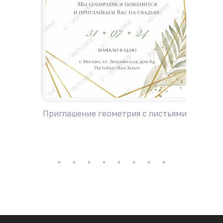
Приглашение геометрия с листьями
Пригла
зелены