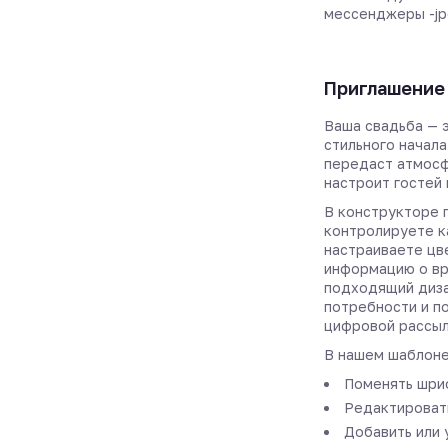
мессенджеры -jp
Приглашение 
Ваша свадьба — 
стильного начала
передаст атмос
настроит гостей
В конструкторе 
контролируете к
настраиваете цв
информацию о вр
подходящий диза
потребности и по
цифровой рассыл
В нашем шаблоне
Поменять шриф
Редактировать
Добавить или 