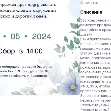
Форматы:
Описание
Это красочное и
поможет продемо
свадебного праз
дизайн!
Этим приглашени
онлайн, возможн
мессенджер или 
В этом дизайне в
меню, программа,
изменение даты,
пожаловать, приг
сохранение даты 
Мгновенно редак
или планшете, а 
PNG, SVG, чтобы 
профессионально
Заполните пригла
пересылки чере
Рекомендуемый р
Рекомендуемый 