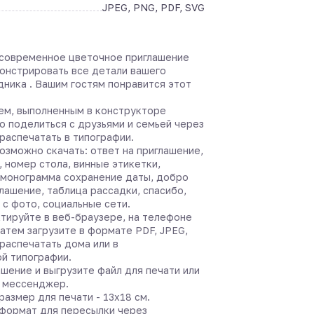
JPEG, PNG, PDF, SVG
 современное цветочное приглашение
нстрировать все детали вашего
дника . Вашим гостям понравится этот
ем, выполненным в конструкторе
о поделиться с друзьями и семьей через
распечатать в типографии.
озможно скачать: ответ на приглашение,
 номер стола, винные этикетки,
 монограмма сохранение даты, добро
лашение, таблица рассадки, спасибо,
с фото, социальные сети.
тируйте в веб-браузере, на телефоне
затем загрузите в формате PDF, JPEG,
распечатать дома или в
й типографии.
шение и выгрузите файл для печати или
з мессенджер.
азмер для печати - 13х18 см.
формат для пересылки через