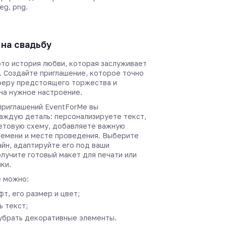
eg, png.
на свадьбу
это история любви, которая заслуживает
. Создайте приглашение, которое точно
феру предстоящего торжества и
 на нужное настроение.
приглашений EventForMe вы
аждую деталь: персонализируете текст,
етовую схему, добавляете важную
емени и месте проведения. Выберите
йн, адаптируйте его под ваши
лучите готовый макет для печати или
ки.
 можно:
т, его размер и цвет;
 текст;
убрать декоративные элементы.