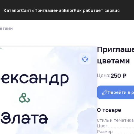
Каталог
Сайты
Приглашения
Блог
Как работает сервис
ветами
Приглаше
цветами
250
₽
Цена:
Перейти в 
О товаре
Стиль и тематика
Цвет
Размер