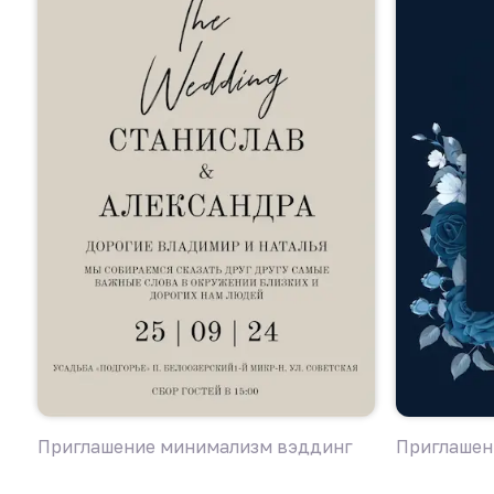
Приглашение минимализм вэддинг
Приглашен