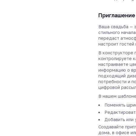
Приглашение 
Ваша свадьба — 
стильного начала
передаст атмос
настроит гостей
В конструкторе 
контролируете к
настраиваете цв
информацию о вр
подходящий диза
потребности и по
цифровой рассыл
В нашем шаблоне
Поменять шриф
Редактировать
Добавить или 
Создавайте пригл
дома, в офисе ил