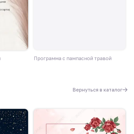
й
Программа с пампасной травой
Д
Вернуться в каталог