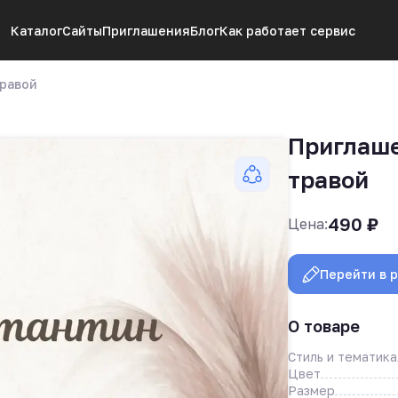
Каталог
Сайты
Приглашения
Блог
Как работает сервис
травой
Приглаше
травой
490
₽
Цена:
Перейти в 
О товаре
Стиль и тематика
Цвет
Размер