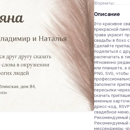
Форматы:
Описание
Это красивое св
прекрасной памп
трава украсит п
свадьбы в бохо 
Сделайте пригла
поделиться с др
распечатать в т
Мгновенно редак
или планшете, а 
PNG, SVG, чтобы 
профессионально
Заполните пригла
пересылки через
скачать приглаше
именные карточк
дресс-код, RSVP
свадебное меню,
Рекомендуемый р
Рекомендуемый 
мессенджеры -jp