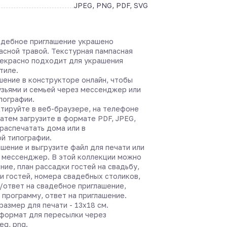
JPEG, PNG, PDF, SVG
адебное приглашение украшено
асной травой. Текстурная пампасная
рекрасно подходит для украшения
стиле.
шение в конструкторе онлайн, чтобы
узьями и семьей через мессенджер или
ипографии.
тируйте в веб-браузере, на телефоне
затем загрузите в формате PDF, JPEG,
распечатать дома или в
й типографии.
шение и выгрузите файл для печати или
 мессенджер. В этой коллекции можно
ние, план рассадки гостей на свадьбу,
и гостей, номера свадебных столиков,
/ответ на свадебное приглашение,
 программу, ответ на приглашение.
азмер для печати - 13х18 см.
формат для пересылки через
eg, png.