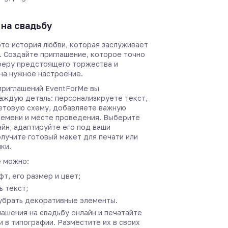
на свадьбу
это история любви, которая заслуживает
. Создайте приглашение, которое точно
феру предстоящего торжества и
 на нужное настроение.
приглашений EventForMe вы
аждую деталь: персонализируете текст,
етовую схему, добавляете важную
емени и месте проведения. Выберите
йн, адаптируйте его под ваши
лучите готовый макет для печати или
ки.
 можно:
т, его размер и цвет;
 текст;
убрать декоративные элементы.
ашения на свадьбу онлайн и печатайте
и в типографии. Разместите их в своих