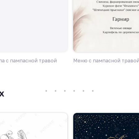
ла с пампасной травой
Меню с пампасной траво
х