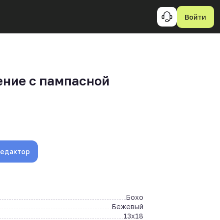
Войти
ние с пампасной
редактор
Бохо
Бежевый
13x18