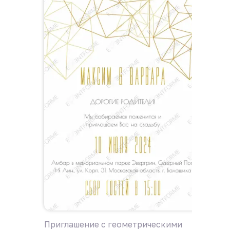
Приглашение с геометрическими
Пригла