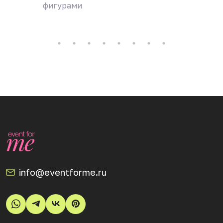
фигурами
Анемон
info@eventforme.ru