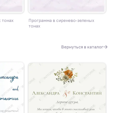
 тонах
Программа в сиренево-зеленых
Д
тонах
т
Вернуться в каталог