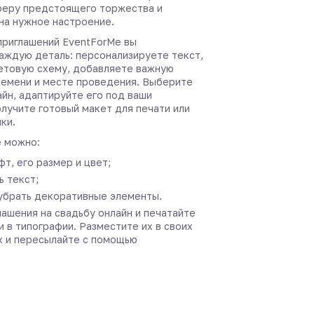
феру предстоящего торжества и
 на нужное настроение.
приглашений EventForMe вы
аждую деталь: персонализируете текст,
етовую схему, добавляете важную
емени и месте проведения. Выберите
йн, адаптируйте его под ваши
лучите готовый макет для печати или
ки.
 можно:
т, его размер и цвет;
 текст;
убрать декоративные элементы.
ашения на свадьбу онлайн и печатайте
и в типографии. Разместите их в своих
х и пересылайте с помощью