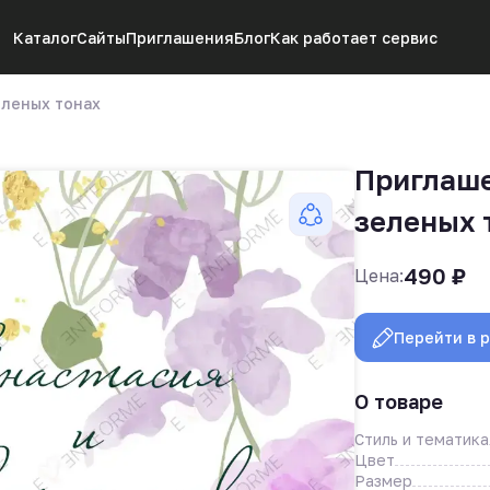
Каталог
Сайты
Приглашения
Блог
Как работает сервис
еленых тонах
Приглаше
зеленых 
490
₽
Цена:
Перейти в 
О товаре
Стиль и тематика
Цвет
Размер