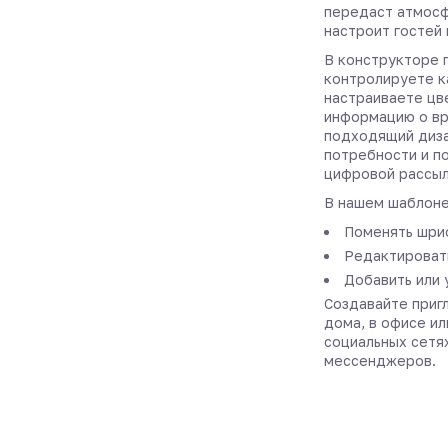
передаст атмос
настроит гостей
В конструкторе 
контролируете к
настраиваете цв
информацию о вр
подходящий диза
потребности и по
цифровой рассыл
В нашем шаблоне
Поменять шриф
Редактировать
Добавить или 
Создавайте пригл
дома, в офисе ил
социальных сетя
мессенджеров.