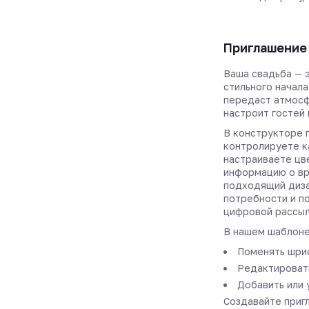
Приглашение 
Ваша свадьба — 
стильного начала
передаст атмос
настроит гостей
В конструкторе 
контролируете к
настраиваете цв
информацию о вр
подходящий диза
потребности и по
цифровой рассыл
В нашем шаблоне
Поменять шриф
Редактировать
Добавить или 
Создавайте пригл