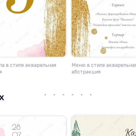
а в стиле акварельная
Меню в стиле акварельна
я
абстракция
х