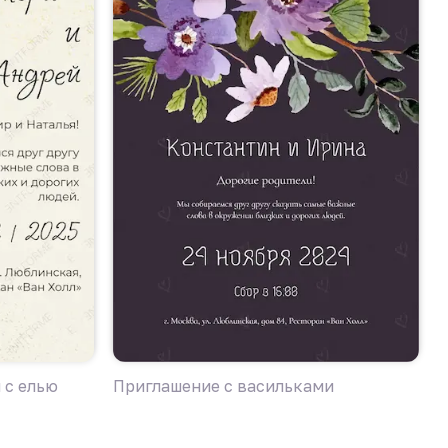
 с елью
Приглашение с васильками
П