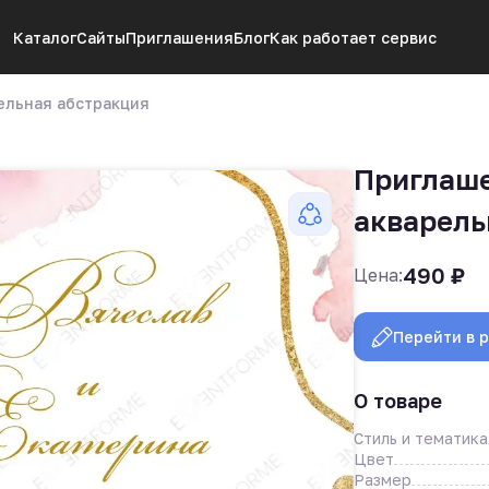
Каталог
Сайты
Приглашения
Блог
Как работает сервис
ельная абстракция
Приглаше
акварель
490
₽
Цена:
Перейти в 
О товаре
Стиль и тематика
Цвет
Размер