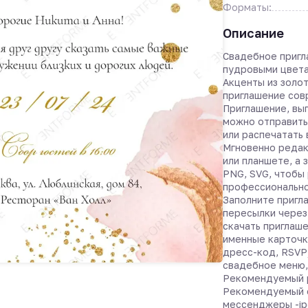
Форматы:
Описание
Свадебное пригл
пудровыми цвета
Акценты из золо
приглашение сов
Приглашение, вы
можно отправить
или распечатать 
Мгновенно редак
или планшете, а 
PNG, SVG, чтобы 
профессионально
Заполните пригла
пересылки через
скачать приглаше
именные карточк
дресс-код, RSVP
свадебное меню,
Рекомендуемый р
Рекомендуемый 
мессенджеры -jp