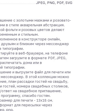
JPEG, PNG, PDF, SVG
ашение с золотыми мазками и розовато-
ми в стиле акварельная абстракция.
той фольги и розовых цветов делают
ременным и стильным.
полненное в конструкторе онлайн,
 друзьям и близким через мессенджер
в типографии.
тируйте в веб-браузере, на телефоне
затем загрузите в формате PDF, JPEG,
распечатать дома или в
й типографии.
шение и выгрузите файл для печати или
 мессенджер. В этой коллекции можно
ние, план рассадки гостей на свадьбу,
и гостей, номера свадебных столиков,
/ответ на свадебное приглашение,
 программу, спасибо гостям.
азмер для печати - 13х18 см.
формат для пересылки через
eg, png.