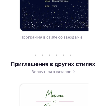
Программа в стиле со звездами
Дресс-
Приглашения в других стилях
Вернуться в каталог