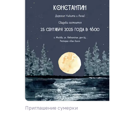
Приглашение сумерки
Пригла