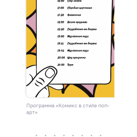
Программа «Комикс в стиле поп-
Програ
арт»
влюбл