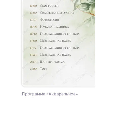
Программа «Акварельное»
Програ