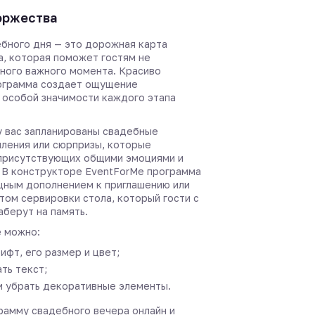
оржества
бного дня — это дорожная карта
а, которая поможет гостям не
дного важного момента. Красиво
ограмма создает ощущение
 особой значимости каждого этапа
 у вас запланированы свадебные
пления или сюрпризы, которые
присутствующих общими эмоциями и
 В конструкторе EventForMe программа
щным дополнением к приглашению или
том сервировки стола, который гости с
аберут на память.
 можно:
ифт, его размер и цвет;
ть текст;
и убрать декоративные элементы.
рамму свадебного вечера онлайн и