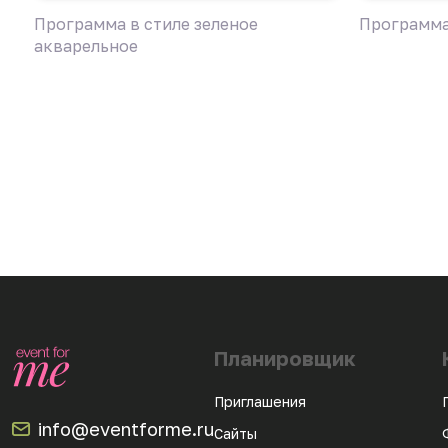
Программа в стиле зеленое
Программа
акварельное
Планировщик
Приглашения
info@eventforme.ru
Сайты