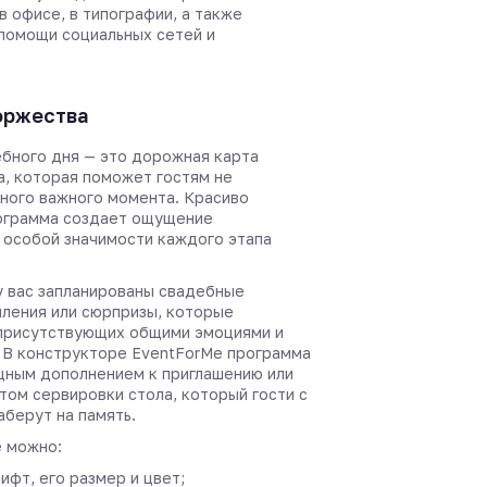
в офисе, в типографии, а также
 помощи социальных сетей и
оржества
бного дня — это дорожная карта
а, которая поможет гостям не
дного важного момента. Красиво
ограмма создает ощущение
 особой значимости каждого этапа
 у вас запланированы свадебные
пления или сюрпризы, которые
присутствующих общими эмоциями и
 В конструкторе EventForMe программа
щным дополнением к приглашению или
том сервировки стола, который гости с
аберут на память.
 можно:
ифт, его размер и цвет;