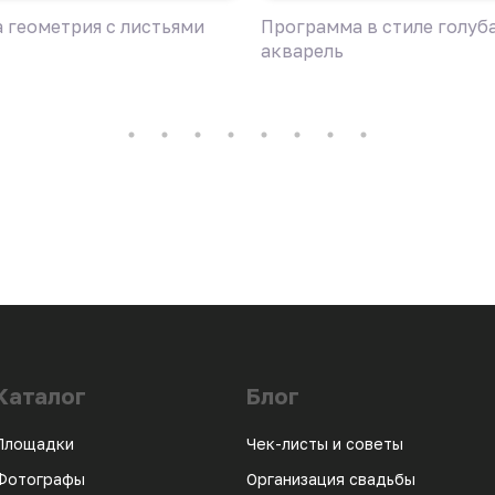
 геометрия с листьями
Программа в стиле голуб
акварель
Каталог
Блог
Площадки
Чек-листы и советы
Фотографы
Организация свадьбы