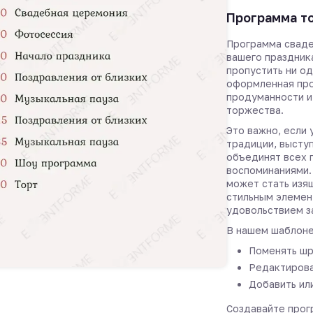
Программа т
Программа сваде
вашего праздник
пропустить ни о
оформленная пр
продуманности и
торжества.
Это важно, если
традиции, высту
объединят всех 
воспоминаниями.
может стать изя
стильным элемен
удовольствием з
В нашем шаблоне
Поменять шр
Редактирова
Добавить ил
Создавайте прог