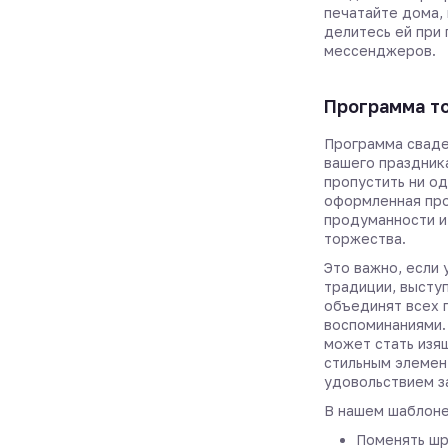
печатайте дома, 
делитесь ей при
мессенджеров.
Программа т
Программа сваде
вашего праздник
пропустить ни о
оформленная пр
продуманности и
торжества.
Это важно, если
традиции, высту
объединят всех 
воспоминаниями.
может стать изя
стильным элемен
удовольствием з
В нашем шаблоне
Поменять шр