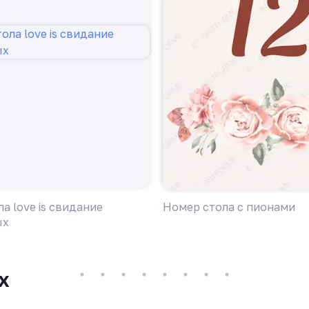
а love is свидание
Номер стола с пионами
ых
х