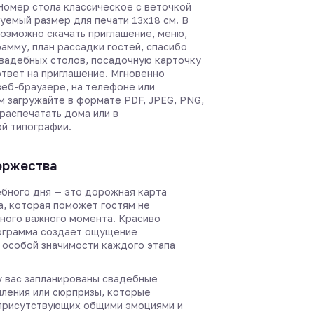
 Номер стола классическое с веточкой
уемый размер для печати 13х18 см. В
возможно скачать приглашение, меню,
амму, план рассадки гостей, спасибо
свадебных столов, посадочную карточку
ответ на приглашение. Мгновенно
веб-браузере, на телефоне или
м загружайте в формате PDF, JPEG, PNG,
 распечатать дома или в
й типографии.
оржества
бного дня — это дорожная карта
а, которая поможет гостям не
дного важного момента. Красиво
ограмма создает ощущение
 особой значимости каждого этапа
 у вас запланированы свадебные
пления или сюрпризы, которые
присутствующих общими эмоциями и