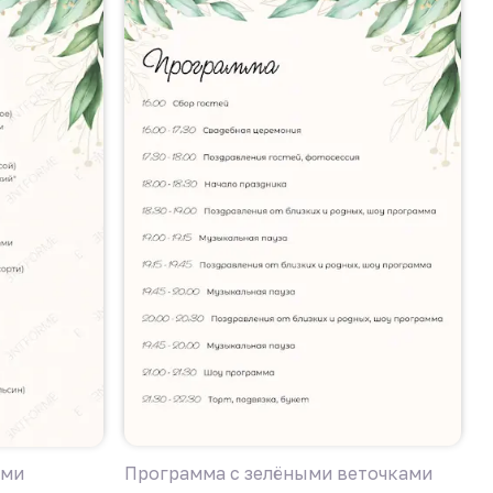
ами
Программа с зелёными веточками
П