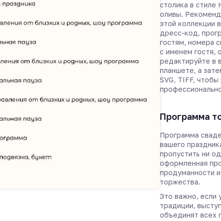
столика в стиле
оливы. Рекоменд
этой коллекции 
дресс-код, прогр
гостям, номера 
с именем гостя, 
редактируйте в 
планшете, а зате
SVG, TIFF, чтобы
профессионально
Программа т
Программа сваде
вашего праздник
пропустить ни о
оформленная пр
продуманности и
торжества.
Это важно, если
традиции, высту
объединят всех 