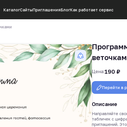
Каталог
Сайты
Приглашения
Блог
Как работает сервис
очками
Программ
веточкам
190
₽
Цена:
Перейти в 
Описание
Направляйте сво
табличек с цифр
приглашений. Эт