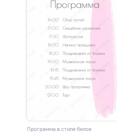
Программа в стиле белое
Програ
цветам