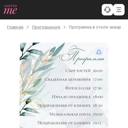
Главная
Приглашения
Программа в стиле акварел