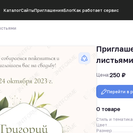
Каталог
Сайты
Приглашения
Блог
Как работает сервис
истьями
Приглаше
листьям
250
₽
Цена:
Перейти в 
О товаре
Стиль и тематика
Цвет
Размер