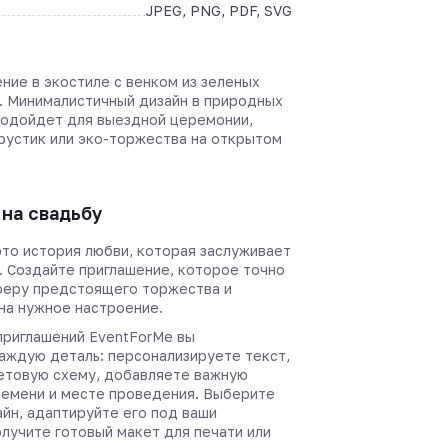
JPEG, PNG, PDF, SVG
ние в экостиле с венком из зеленых
и. Минималистичный дизайн в природных
подойдет для выездной церемонии,
 рустик или эко-торжества на открытом
на свадьбу
это история любви, которая заслуживает
. Создайте приглашение, которое точно
феру предстоящего торжества и
 на нужное настроение.
приглашений EventForMe вы
аждую деталь: персонализируете текст,
етовую схему, добавляете важную
емени и месте проведения. Выберите
йн, адаптируйте его под ваши
лучите готовый макет для печати или