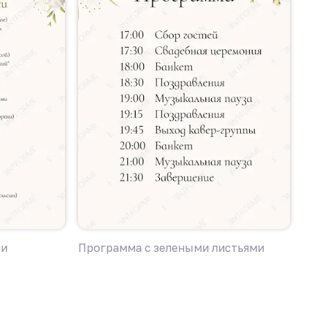
ми
Программа с зелеными листьями
П
л